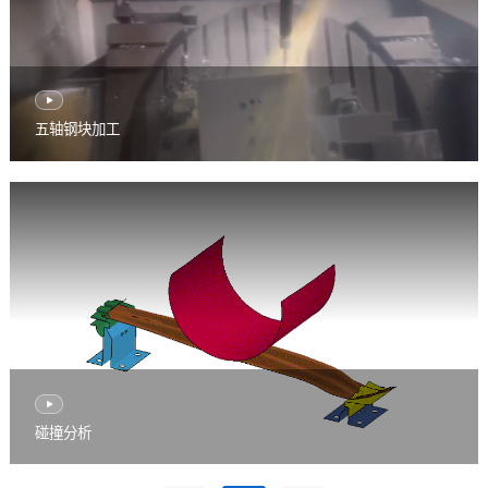
五轴钢块加工
碰撞分析